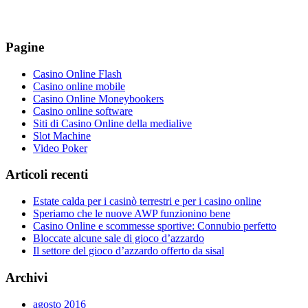
Pagine
Casino Online Flash
Casino online mobile
Casino Online Moneybookers
Casino online software
Siti di Casino Online della medialive
Slot Machine
Video Poker
Articoli recenti
Estate calda per i casinò terrestri e per i casino online
Speriamo che le nuove AWP funzionino bene
Casino Online e scommesse sportive: Connubio perfetto
Bloccate alcune sale di gioco d’azzardo
Il settore del gioco d’azzardo offerto da sisal
Archivi
agosto 2016